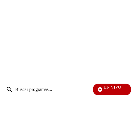
Entrada
EN VIVO
de
Televentas
Enviar
búsqueda
búsqueda