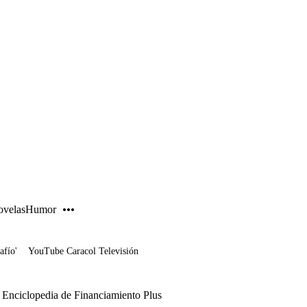
PUBLICIDAD
velas
Humor
afío'
YouTube Caracol Televisión
 Enciclopedia de Financiamiento Plus