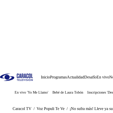
Inicio
Programas
Actualidad
Desafío
En vivo
No
En vivo 'Yo Me Llamo'
Bebé de Laura Tobón
Inscripciones 'Des
Juegos
Caracol TV
/
Voz Populi Te Ve
/
¡No sufra más! Lleve ya su