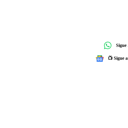
Sigue
📺 Sigue a