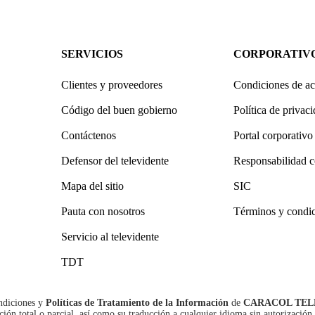
SERVICIOS
CORPORATIV
Clientes y proveedores
Condiciones de ac
Código del buen gobierno
Política de privac
Contáctenos
Portal corporativo
Defensor del televidente
Responsabilidad c
Mapa del sitio
SIC
Pauta con nosotros
Términos y condi
Servicio al televidente
TDT
ndiciones
y
Políticas de Tratamiento de la Información
de
CARACOL TEL
n total o parcial, así como su traducción a cualquier idioma sin autorización 