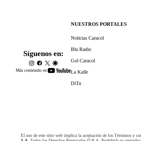
NUESTROS PORTALES
Noticias Caracol
Blu Radio
Síguenos en:
Gol Caracol
instagram
facebook
twitter
google
youtube-
Más contenido en
La Kalle
footer
DiTu
El uso de este sitio web implica la aceptación de los
Términos y co
S.A.
Todos los Derechos Reservados D.R.A. Prohibida su reproducció