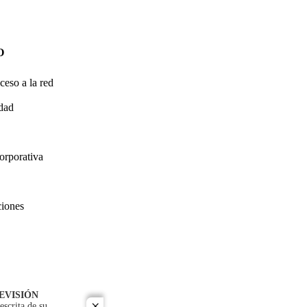
O
ceso a la red
idad
orporativa
ciones
EVISIÓN
escrita de su