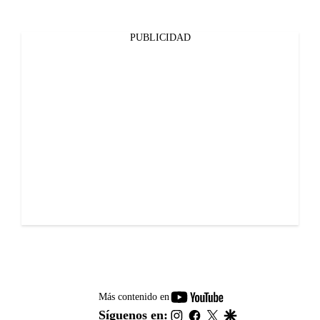
PUBLICIDAD
youtube-
Más contenido en
footer
instagram
facebook
twitter
google
Síguenos en: