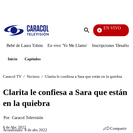
PUBLICIDAD
EN VIVO
Ciuda
Enviar
búsqueda
Bebé de Laura Tobón
En vivo 'Yo Me Llamo'
Inscripciones 'Desafío'
Inicio
Capítulos
Caracol TV
/
Vecinos
/
Clarita le confiesa a Sara que están en la quiebra
Clarita le confiesa a Sara que están
en la quiebra
Por:
Caracol Televisión
6 de Abr, 2022
Compartir
Actualizado: 8 de abr, 2022