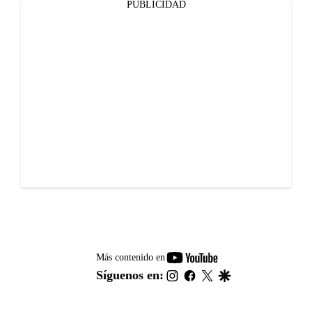
PUBLICIDAD
youtube-
Más contenido en
footer
instagram
facebook
twitter
google
Síguenos en: