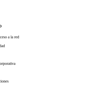
O
ceso a la red
idad
orporativa
ciones