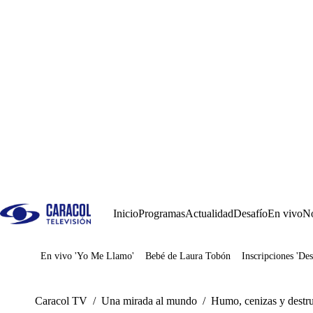
Inicio
Programas
Actualidad
Desafío
En vivo
No
En vivo 'Yo Me Llamo'
Bebé de Laura Tobón
Inscripciones 'Des
Juegos
Caracol TV
/
Una mirada al mundo
/
Humo, cenizas y destru