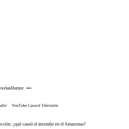
PUBLICIDAD
velas
Humor
afío'
YouTube Caracol Televisión
cción: ¿qué causó el incendio en el Amazonas?