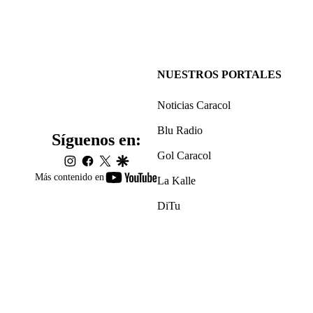
NUESTROS PORTALES
Noticias Caracol
Blu Radio
Síguenos en:
Gol Caracol
instagram
facebook
twitter
google
youtube-
Más contenido en
La Kalle
footer
DiTu