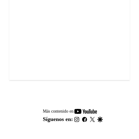
youtube-
Más contenido en
footer
instagram
facebook
twitter
google
Síguenos en: