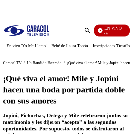
PUBLICIDAD
EN VIVO
También Caerás
Enviar
búsqueda
En vivo 'Yo Me Llamo'
Bebé de Laura Tobón
Inscripciones 'Desafío'
Caracol TV
/
Un Bandido Honrado
/
¡Qué viva el amor! Mile y Jopini hacen u
¡Qué viva el amor! Mile y Jopini
hacen una boda por partida doble
con sus amores
Jopini, Pichuchas, Ortega y Mile celebraron juntos su
matrimonio y les dijeron “acepto” a las segundas
oportunidades. Por supuesto, todos se disfrutaron al