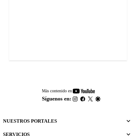
youtube-
Más contenido en
footer
instagram
facebook
twitter
google
Síguenos en:
NUESTROS PORTALES
SERVICIOS