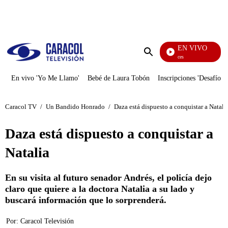
PUBLICIDAD
EN VIVO
Sábados Felices
Enviar
búsqueda
En vivo 'Yo Me Llamo'
Bebé de Laura Tobón
Inscripciones 'Desafío'
Caracol TV
/
Un Bandido Honrado
/
Daza está dispuesto a conquistar a Natali
Daza está dispuesto a conquistar a
Natalia
En su visita al futuro senador Andrés, el policía dejo
claro que quiere a la doctora Natalia a su lado y
buscará información que lo sorprenderá.
Por:
Caracol Televisión