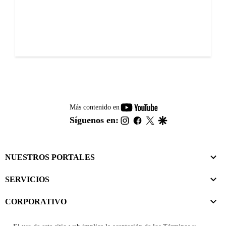
youtube-
Más contenido en
footer
instagram
facebook
twitter
google
Síguenos en:
NUESTROS PORTALES
SERVICIOS
CORPORATIVO