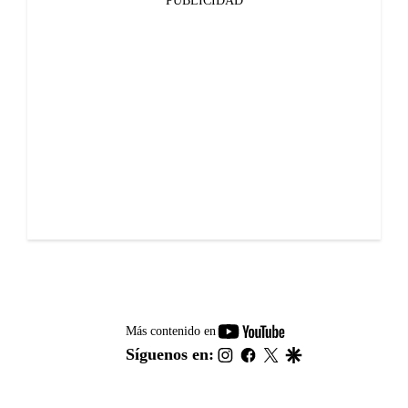
PUBLICIDAD
youtube-
Más contenido en
footer
instagram
facebook
twitter
google
Síguenos en: