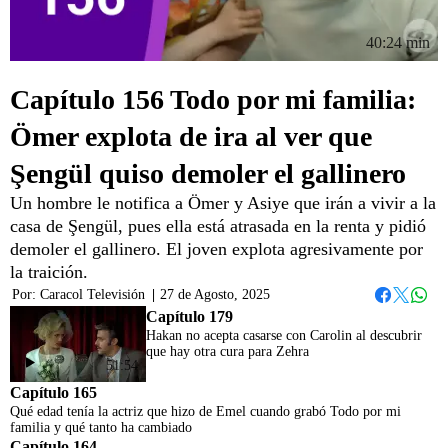
40:24 min
Capítulo 156 Todo por mi familia:
Ömer explota de ira al ver que
Şengül quiso demoler el gallinero
Un hombre le notifica a Ömer y Asiye que irán a vivir a la
casa de Şengül, pues ella está atrasada en la renta y pidió
demoler el gallinero. El joven explota agresivamente por
la traición.
Por:
Caracol Televisión
|
27 de Agosto, 2025
Whats
Facebook
Twitter
Capítulo 179
Hakan no acepta casarse con Carolin al descubrir
que hay otra cura para Zehra
51:54
Capítulo 165
Qué edad tenía la actriz que hizo de Emel cuando grabó Todo por mi
familia y qué tanto ha cambiado
Capítulo 164