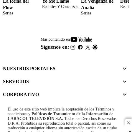
La Reina del
Yo Me Llamo
La Venganza de
Desaf
Realities Y Concursos
Realit
Flow
Analía
Series
Series
youtube-
Más contenido en
footer
instagram
facebook
twitter
google
Síguenos en:
NUESTROS PORTALES
SERVICIOS
CORPORATIVO
El uso de este sitio web implica la aceptación de los
Términos y
condiciones
y
Políticas de Tratamiento de la Información
de
CARACOL TELEVISIÓN S.A.
Todos los Derechos Reservados
D.R.A. Prohibida su reproducción total o parcial, así como su
cl
traducción a cualquier idioma sin autorización escrita de su titular.