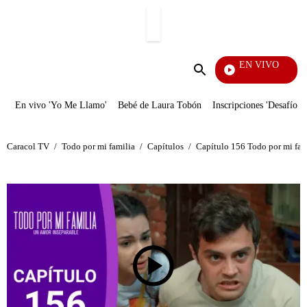
PUBLICIDAD
EN VIVO
Pura Diversión
Enviar
búsqueda
En vivo 'Yo Me Llamo'
Bebé de Laura Tobón
Inscripciones 'Desafío'
Caracol TV
/
Todo por mi familia
/
Capítulos
/
Capítulo 156 Todo por mi fami