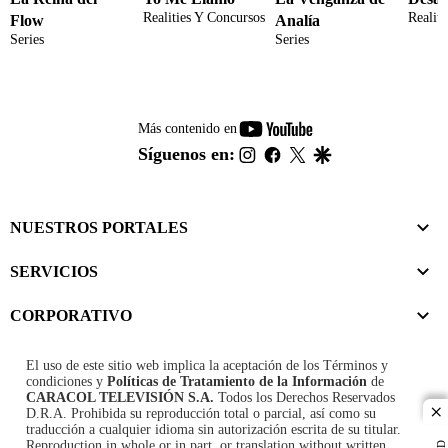
Realities Y Concursos
Realit
Flow
Analía
Series
Series
youtube-
Más contenido en
footer
instagram
facebook
twitter
google
Síguenos en:
NUESTROS PORTALES
SERVICIOS
CORPORATIVO
El uso de este sitio web implica la aceptación de los
Términos y
condiciones
y
Políticas de Tratamiento de la Información
de
CARACOL TELEVISIÓN S.A.
Todos los Derechos Reservados
D.R.A. Prohibida su reproducción total o parcial, así como su
cl
traducción a cualquier idioma sin autorización escrita de su titular.
Reproduction in whole or in part, or translation without written