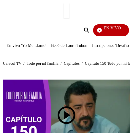
PUBLICIDAD
EN VIVO
Noticia
Enviar
búsqueda
En vivo 'Yo Me Llamo'
Bebé de Laura Tobón
Inscripciones 'Desafío'
Caracol TV
/
Todo por mi familia
/
Capítulos
/
Capítulo 150 Todo por mi fami