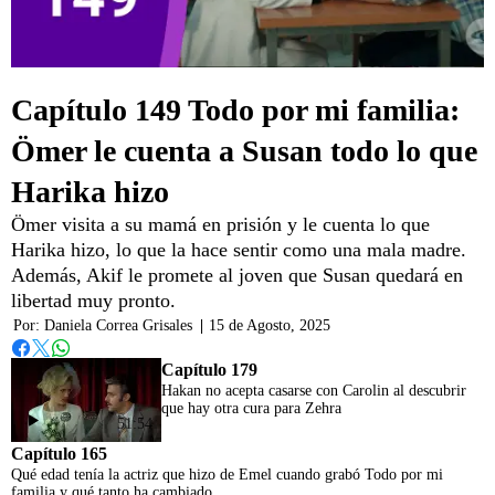
Capítulo 149 Todo por mi familia:
Ömer le cuenta a Susan todo lo que
Harika hizo
Ömer visita a su mamá en prisión y le cuenta lo que
Harika hizo, lo que la hace sentir como una mala madre.
Además, Akif le promete al joven que Susan quedará en
libertad muy pronto.
Por:
Daniela Correa Grisales
|
15 de Agosto, 2025
Whatsapp
Facebook
Twitter
Capítulo 179
Hakan no acepta casarse con Carolin al descubrir
que hay otra cura para Zehra
51:54
Capítulo 165
Qué edad tenía la actriz que hizo de Emel cuando grabó Todo por mi
familia y qué tanto ha cambiado