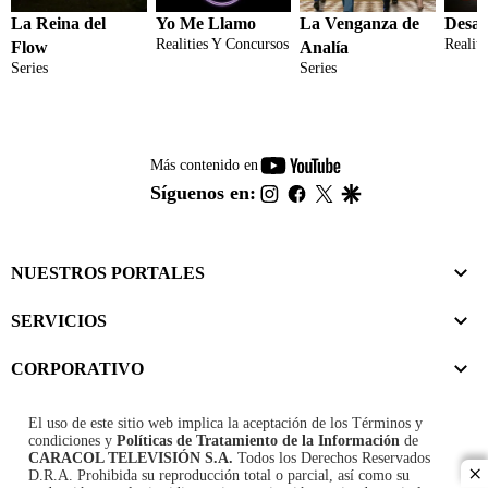
La Reina del
Yo Me Llamo
La Venganza de
Desaf
Realities Y Concursos
Realit
Flow
Analía
Series
Series
youtube-
Más contenido en
footer
instagram
facebook
twitter
google
Síguenos en:
NUESTROS PORTALES
SERVICIOS
CORPORATIVO
El uso de este sitio web implica la aceptación de los
Términos y
condiciones
y
Políticas de Tratamiento de la Información
de
CARACOL TELEVISIÓN S.A.
Todos los Derechos Reservados
D.R.A. Prohibida su reproducción total o parcial, así como su
cl