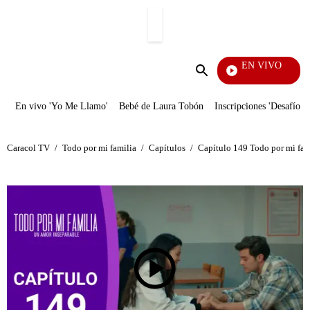
PUBLICIDAD
EN VIVO
Veci
Enviar
búsqueda
En vivo 'Yo Me Llamo'
Bebé de Laura Tobón
Inscripciones 'Desafío'
Caracol TV
/
Todo por mi familia
/
Capítulos
/
Capítulo 149 Todo por mi fami