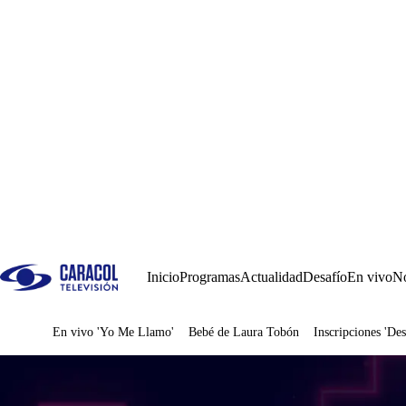
Inicio
Programas
Actualidad
Desafío
En vivo
No
En vivo 'Yo Me Llamo'
Bebé de Laura Tobón
Inscripciones 'Des
Juegos