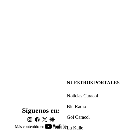
NUESTROS PORTALES
Noticias Caracol
Blu Radio
Síguenos en:
Gol Caracol
instagram
facebook
twitter
google
youtube-
Más contenido en
La Kalle
footer