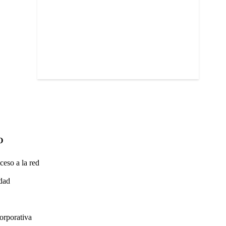
O
ceso a la red
idad
orporativa