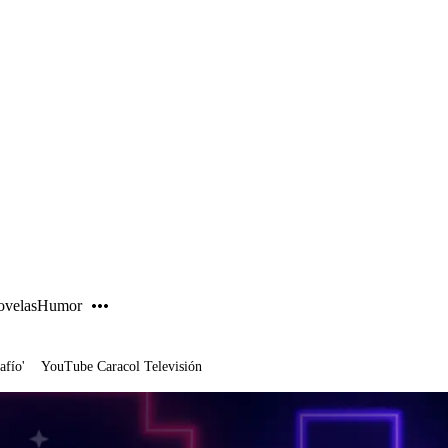
PUBLICIDAD
velas
Humor
afío'
YouTube Caracol Televisión