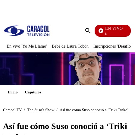
PUBLICIDAD
EN VIVO
También Caerás
Enviar
búsqueda
En vivo 'Yo Me Llamo'
Bebé de Laura Tobón
Inscripciones 'Desafío'
Inicio
Capítulos
Caracol TV
/
The Suso's Show
/
Así fue cómo Suso conoció a ‘Triki Trake’
Así fue cómo Suso conoció a ‘Triki