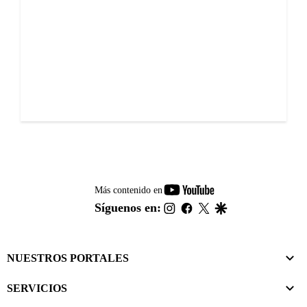
youtube-
Más contenido en
footer
instagram
facebook
twitter
google
Síguenos en:
NUESTROS PORTALES
SERVICIOS