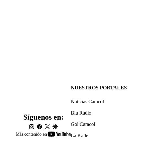
NUESTROS PORTALES
Noticias Caracol
Blu Radio
Síguenos en:
Gol Caracol
instagram
facebook
twitter
google
youtube-
Más contenido en
La Kalle
footer