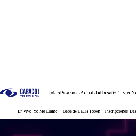
Inicio
Programas
Actualidad
Desafío
En vivo
No
En vivo 'Yo Me Llamo'
Bebé de Laura Tobón
Inscripciones 'Des
Juegos