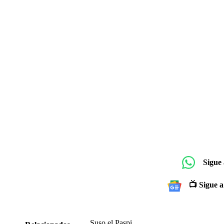
Sigue
📺 Sigue a
Suso el Paspi