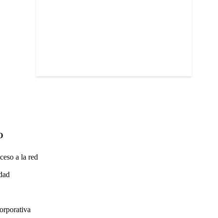
O
ceso a la red
idad
orporativa