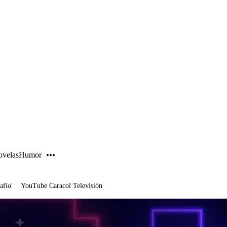
PUBLICIDAD
velas
Humor
afío'
YouTube Caracol Televisión