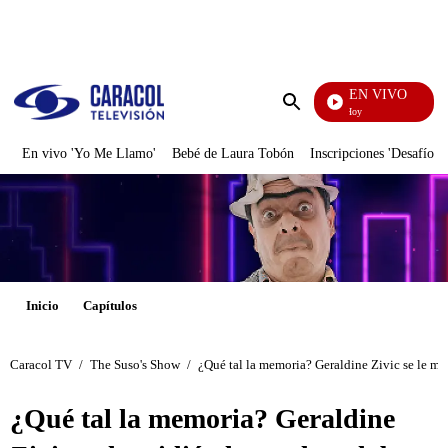
PUBLICIDAD
EN VIVO
La Finca De Hoy
Enviar
búsqueda
En vivo 'Yo Me Llamo'
Bebé de Laura Tobón
Inscripciones 'Desafío'
Inicio
Capítulos
Caracol TV
/
The Suso's Show
/
¿Qué tal la memoria? Geraldine Zivic se le mid
¿Qué tal la memoria? Geraldine