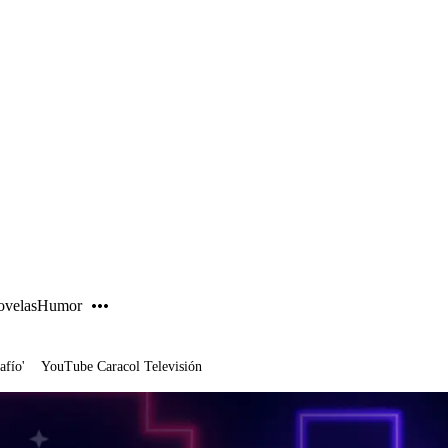
PUBLICIDAD
velas
Humor
afío'
YouTube Caracol Televisión