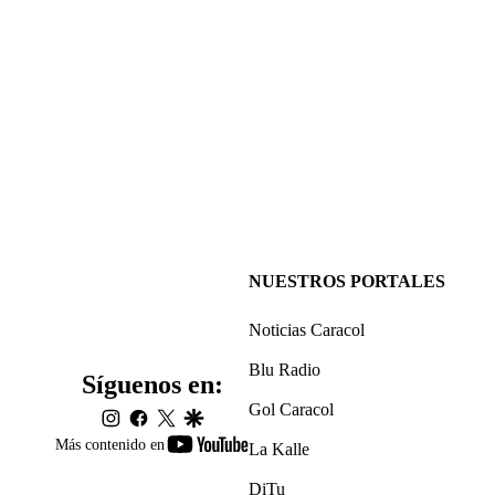
NUESTROS PORTALES
Noticias Caracol
Blu Radio
Síguenos en:
Gol Caracol
instagram
facebook
twitter
google
youtube-
Más contenido en
La Kalle
footer
DiTu