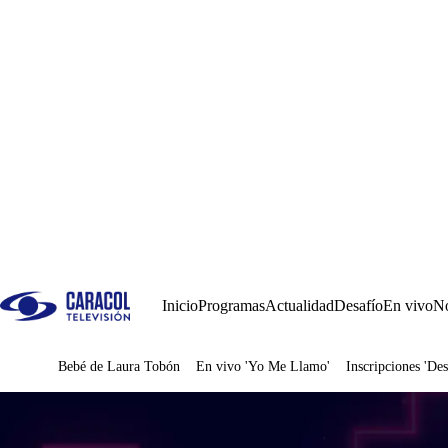
Inicio
Programas
Actualidad
Desafío
En vivo
No
Bebé de Laura Tobón
En vivo 'Yo Me Llamo'
Inscripciones 'Des
Juegos