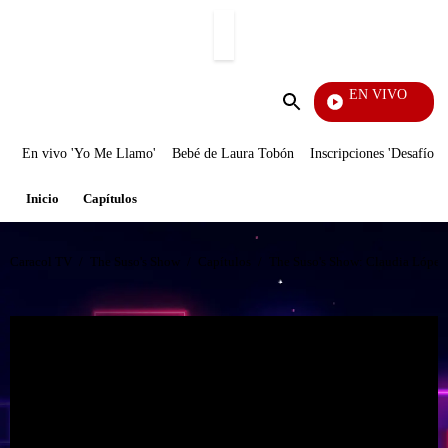
PUBLICIDAD
EN VIVO
Televentas
Enviar
búsqueda
En vivo 'Yo Me Llamo'
Bebé de Laura Tobón
Inscripciones 'Desafío'
Inicio
Capítulos
Caracol TV
/
The Suso's Show
/
Capítulos
/
The Suso's Show: Claudia López 