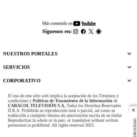
youtube-
Más contenido en
footer
instagram
facebook
twitter
google
Síguenos en:
NUESTROS PORTALES
SERVICIOS
CORPORATIVO
El uso de este sitio web implica la aceptación de los
Términos y
condiciones
y
Políticas de Tratamiento de la Información
de
CARACOL TELEVISIÓN S.A.
Todos los Derechos Reservados
D.R.A. Prohibida su reproducción total o parcial, así como su
cl
traducción a cualquier idioma sin autorización escrita de su titular.
Reproduction in whole or in part, or translation without written
PUBLICIDAD
permission is prohibited. All rights reserved 2025.