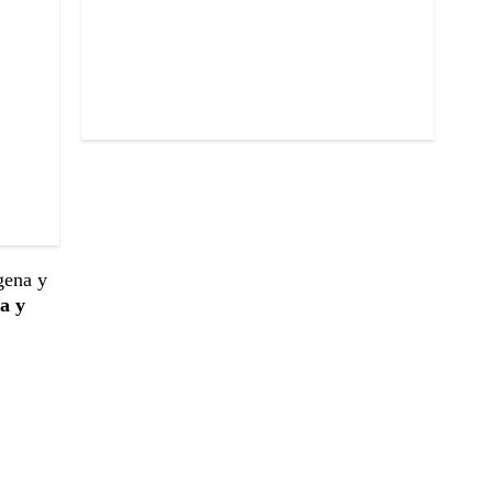
gena y
ía y