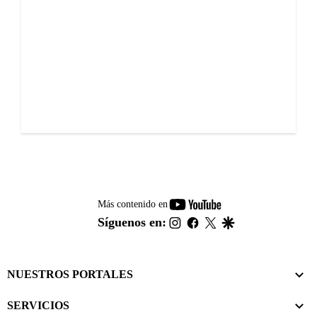
youtube-
Más contenido en
footer
instagram
facebook
twitter
google
Síguenos en:
NUESTROS PORTALES
SERVICIOS