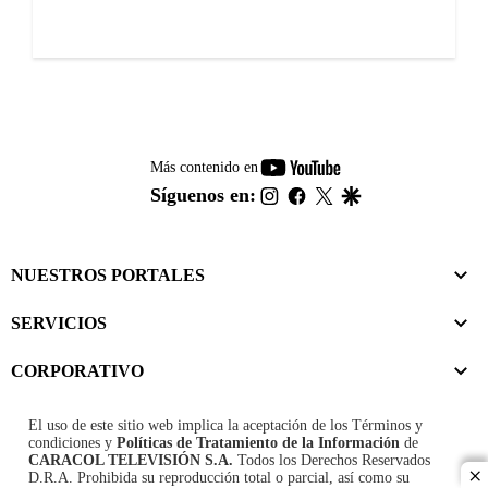
youtube-
Más contenido en
footer
instagram
facebook
twitter
google
Síguenos en:
NUESTROS PORTALES
SERVICIOS
CORPORATIVO
El uso de este sitio web implica la aceptación de los
Términos y
condiciones
y
Políticas de Tratamiento de la Información
de
CARACOL TELEVISIÓN S.A.
Todos los Derechos Reservados
D.R.A. Prohibida su reproducción total o parcial, así como su
cl