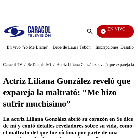
PUBLICIDAD
EN VIVO
Tamb
Enviar
búsqueda
En vivo 'Yo Me Llamo'
Bebé de Laura Tobón
Inscripciones 'Desafío'
Caracol TV
/
Se Dice de Mí
/
Actriz Liliana González reveló que expareja la m
Actriz Liliana González reveló que
expareja la maltrató: "Me hizo
sufrir muchísimo”
La actriz Liliana González abrió su corazón en Se dice
de mí y contó detalles reveladores sobre su vida, como
el maltrato del que fue víctima por parte de una