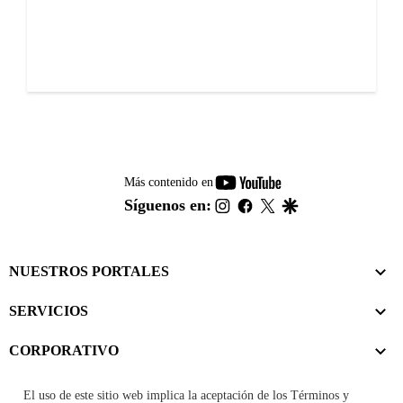
youtube-
Más contenido en
footer
instagram
facebook
twitter
google
Síguenos en:
NUESTROS PORTALES
SERVICIOS
CORPORATIVO
El uso de este sitio web implica la aceptación de los
Términos y