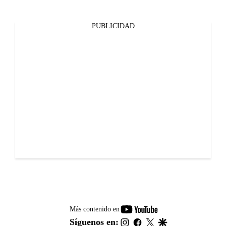
PUBLICIDAD
youtube-
Más contenido en
footer
instagram
facebook
twitter
google
Síguenos en: