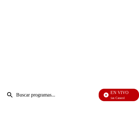
Entrada
EN VIVO
de
Noticias Caracol
Enviar
búsqueda
búsqueda