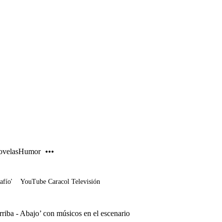
PUBLICIDAD
velas
Humor
afío'
YouTube Caracol Televisión
rriba - Abajo’ con músicos en el escenario