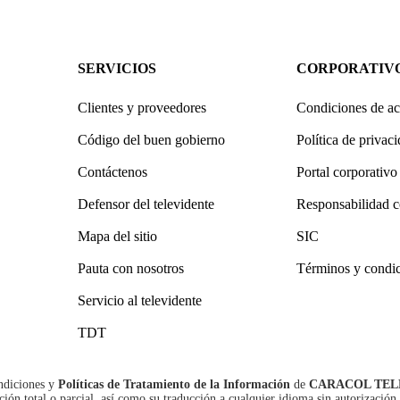
SERVICIOS
CORPORATIV
Clientes y proveedores
Condiciones de ac
Código del buen gobierno
Política de privac
Contáctenos
Portal corporativo
Defensor del televidente
Responsabilidad c
Mapa del sitio
SIC
Pauta con nosotros
Términos y condi
Servicio al televidente
TDT
ndiciones
y
Políticas de Tratamiento de la Información
de
CARACOL TEL
n total o parcial, así como su traducción a cualquier idioma sin autorización 