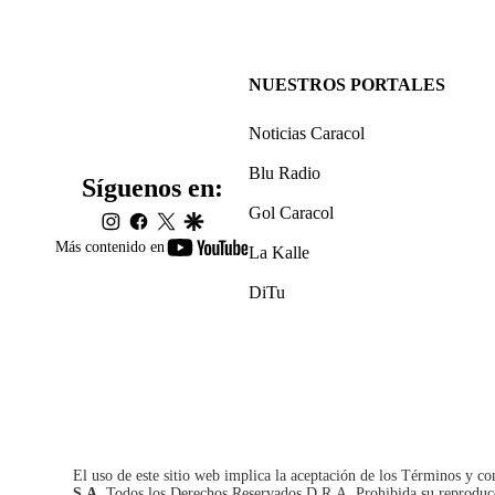
NUESTROS PORTALES
Noticias Caracol
Blu Radio
Síguenos en:
Gol Caracol
instagram
facebook
twitter
google
youtube-
Más contenido en
La Kalle
footer
DiTu
El uso de este sitio web implica la aceptación de los
Términos y co
S.A.
Todos los Derechos Reservados D.R.A. Prohibida su reproducció