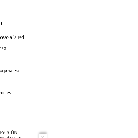
O
ceso a la red
idad
orporativa
ciones
EVISIÓN
escrita de su