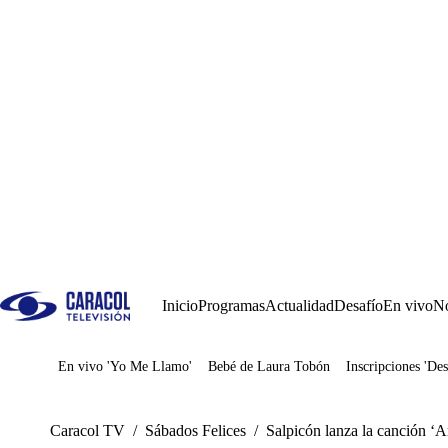
Inicio
Programas
Actualidad
Desafío
En vivo
No
En vivo 'Yo Me Llamo'
Bebé de Laura Tobón
Inscripciones 'Des
Juegos
Caracol TV
/
Sábados Felices
/
Salpicón lanza la canción ‘A