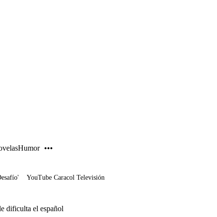
PUBLICIDAD
velas
Humor
Desafío'
YouTube Caracol Televisión
e dificulta el español