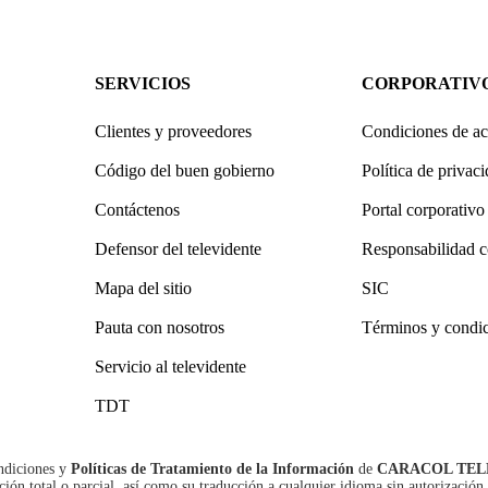
SERVICIOS
CORPORATIV
Clientes y proveedores
Condiciones de ac
Código del buen gobierno
Política de privac
Contáctenos
Portal corporativo
Defensor del televidente
Responsabilidad c
Mapa del sitio
SIC
Pauta con nosotros
Términos y condi
Servicio al televidente
TDT
ndiciones
y
Políticas de Tratamiento de la Información
de
CARACOL TEL
n total o parcial, así como su traducción a cualquier idioma sin autorización 