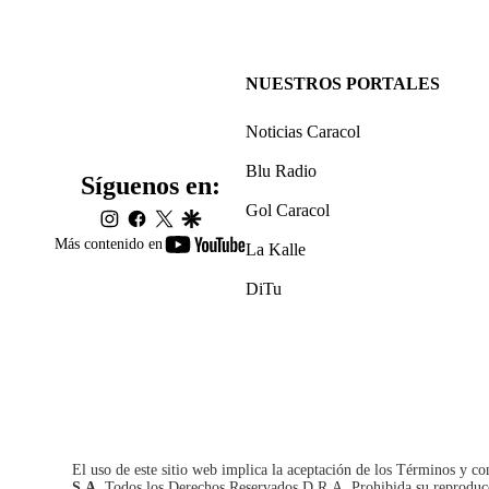
NUESTROS PORTALES
Noticias Caracol
Blu Radio
Síguenos en:
Gol Caracol
instagram
facebook
twitter
google
youtube-
Más contenido en
La Kalle
footer
DiTu
El uso de este sitio web implica la aceptación de los
Términos y co
S.A.
Todos los Derechos Reservados D.R.A. Prohibida su reproducció