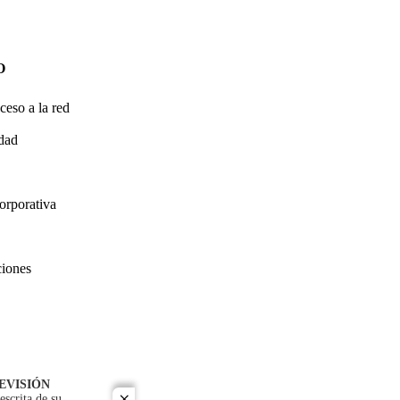
O
ceso a la red
idad
orporativa
ciones
EVISIÓN
escrita de su