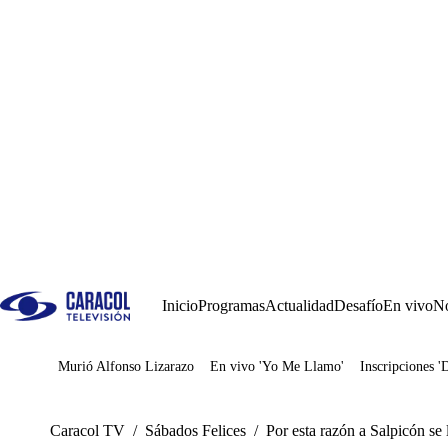
Inicio
Programas
Actualidad
Desafío
En vivo
No
Murió Alfonso Lizarazo
En vivo 'Yo Me Llamo'
Inscripciones '
Juegos
Caracol TV
/
Sábados Felices
/
Por esta razón a Salpicón se l