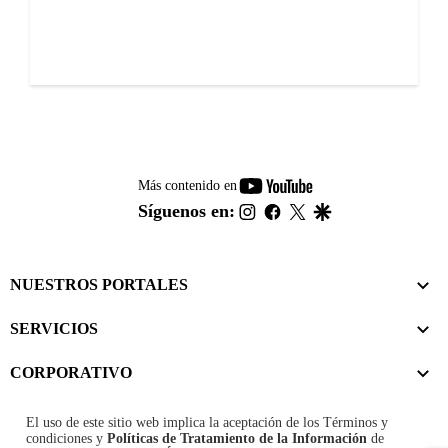
youtube-
Más contenido en
footer
instagram
facebook
twitter
google
Síguenos en:
NUESTROS PORTALES
SERVICIOS
CORPORATIVO
El uso de este sitio web implica la aceptación de los
Términos y
condiciones
y
Políticas de Tratamiento de la Información
de