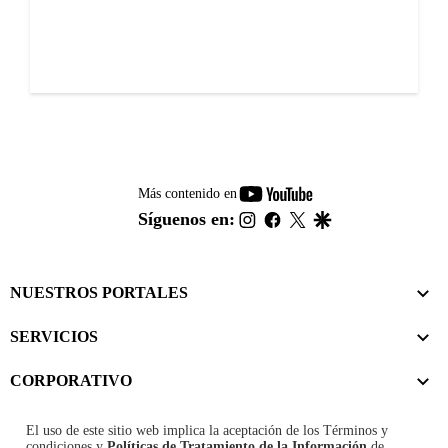
youtube-
Más contenido en
footer
instagram
facebook
twitter
google
Síguenos en:
NUESTROS PORTALES
SERVICIOS
CORPORATIVO
El uso de este sitio web implica la aceptación de los
Términos y
condiciones
y
Políticas de Tratamiento de la Información
de