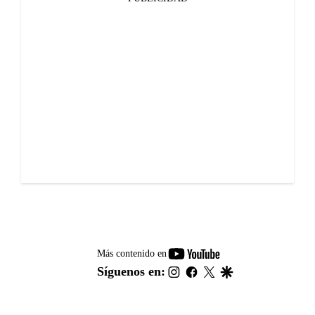
youtube-
Más contenido en
footer
instagram
facebook
twitter
google
Síguenos en: