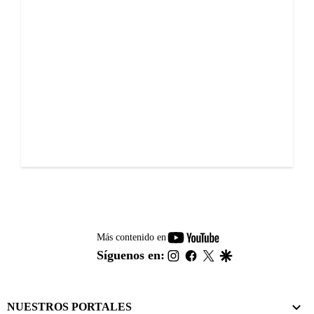
youtube-
Más contenido en
footer
instagram
facebook
twitter
google
Síguenos en:
NUESTROS PORTALES