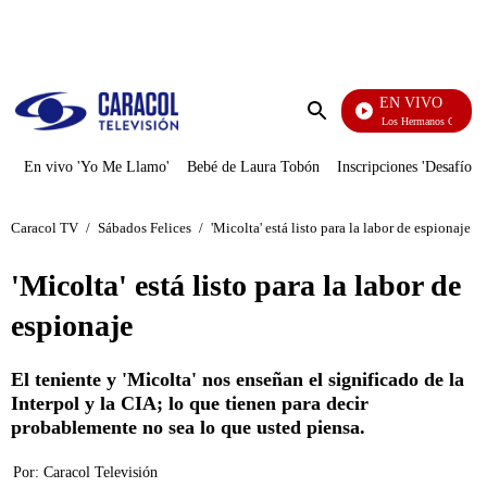
PUBLICIDAD
EN VIVO
Cuentos De Los Hermanos Grimm
Enviar
búsqueda
En vivo 'Yo Me Llamo'
Bebé de Laura Tobón
Inscripciones 'Desafío'
Caracol TV
/
Sábados Felices
/
'Micolta' está listo para la labor de espionaje
'Micolta' está listo para la labor de
espionaje
El teniente y 'Micolta' nos enseñan el significado de la
Interpol y la CIA; lo que tienen para decir
probablemente no sea lo que usted piensa.
Por:
Caracol Televisión