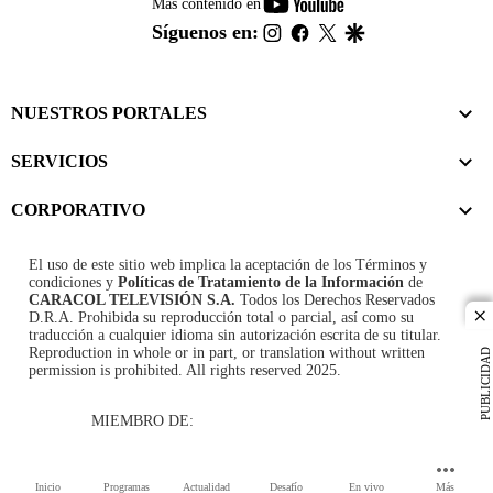
youtube-
Más contenido en
footer
instagram
facebook
twitter
google
Síguenos en:
NUESTROS PORTALES
SERVICIOS
CORPORATIVO
El uso de este sitio web implica la aceptación de los
Términos y
condiciones
y
Políticas de Tratamiento de la Información
de
CARACOL TELEVISIÓN S.A.
Todos los Derechos Reservados
D.R.A. Prohibida su reproducción total o parcial, así como su
cl
traducción a cualquier idioma sin autorización escrita de su titular.
Reproduction in whole or in part, or translation without written
PUBLICIDAD
permission is prohibited. All rights reserved 2025.
MIEMBRO DE:
Inicio
Programas
Actualidad
Desafío
En vivo
Más