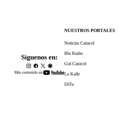
NUESTROS PORTALES
Noticias Caracol
Blu Radio
Síguenos en:
Gol Caracol
instagram
facebook
twitter
google
youtube-
Más contenido en
La Kalle
footer
DiTu