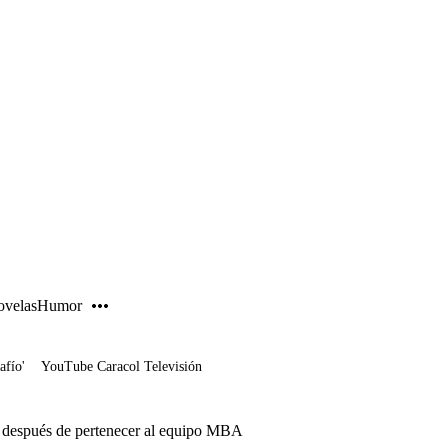
PUBLICIDAD
velas
Humor
afío'
YouTube Caracol Televisión
 después de pertenecer al equipo MBA