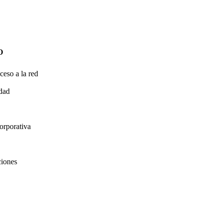
O
ceso a la red
idad
orporativa
ciones