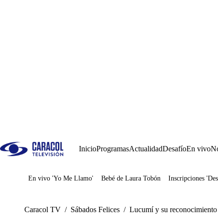
Inicio
Programas
Actualidad
Desafío
En vivo
No
En vivo 'Yo Me Llamo'
Bebé de Laura Tobón
Inscripciones 'Des
Juegos
Caracol TV
/
Sábados Felices
/
Lucumí y su reconocimiento