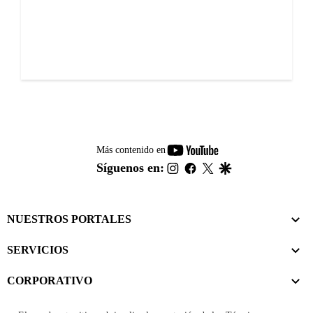
youtube-
Más contenido en
footer
instagram
facebook
twitter
google
Síguenos en:
NUESTROS PORTALES
SERVICIOS
CORPORATIVO