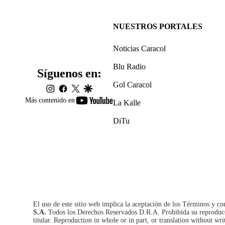
NUESTROS PORTALES
Noticias Caracol
Blu Radio
Síguenos en:
Gol Caracol
instagram
facebook
twitter
google
youtube-
Más contenido en
La Kalle
footer
DiTu
El uso de este sitio web implica la aceptación de los
Términos y co
S.A.
Todos los Derechos Reservados D.R.A. Prohibida su reproducció
titular. Reproduction in whole or in part, or translation without wri