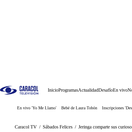
Inicio
Programas
Actualidad
Desafío
En vivo
No
En vivo 'Yo Me Llamo'
Bebé de Laura Tobón
Inscripciones 'Des
Juegos
Caracol TV
/
Sábados Felices
/
Jeringa comparte sus curioso