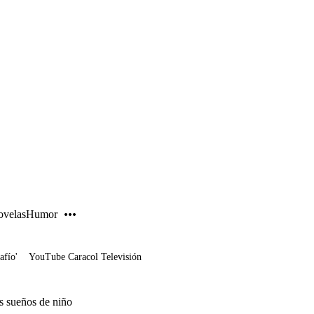
PUBLICIDAD
velas
Humor
afío'
YouTube Caracol Televisión
s sueños de niño