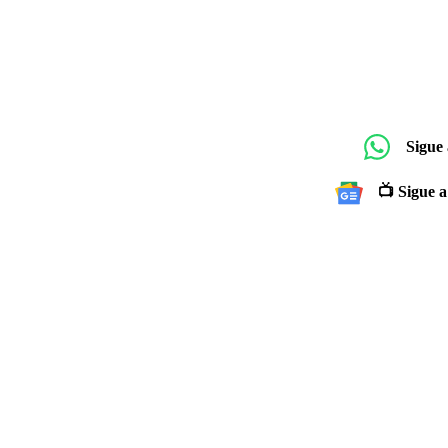
Sigue
📺 Sigue a