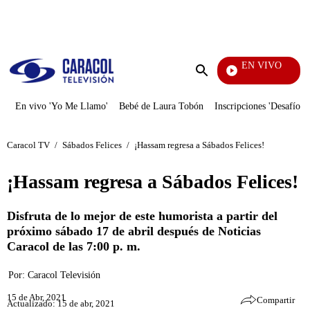
PUBLICIDAD
EN VIVO
Yo Me Llamo
Enviar
búsqueda
En vivo 'Yo Me Llamo'
Bebé de Laura Tobón
Inscripciones 'Desafío'
Caracol TV
/
Sábados Felices
/
¡Hassam regresa a Sábados Felices!
¡Hassam regresa a Sábados Felices!
Disfruta de lo mejor de este humorista a partir del
próximo sábado 17 de abril después de Noticias
Caracol de las 7:00 p. m.
Por:
Caracol Televisión
15 de Abr, 2021
Compartir
Actualizado: 15 de abr, 2021