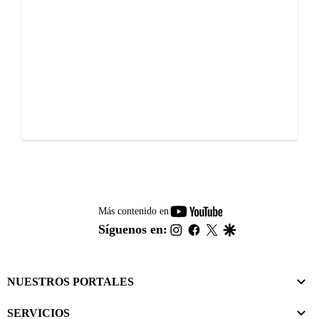
youtube-
Más contenido en
footer
instagram
facebook
twitter
google
Síguenos en:
NUESTROS PORTALES
SERVICIOS