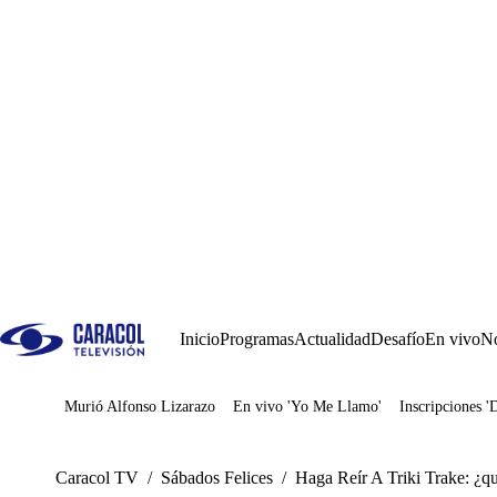
Inicio
Programas
Actualidad
Desafío
En vivo
No
Murió Alfonso Lizarazo
En vivo 'Yo Me Llamo'
Inscripciones '
Juegos
Caracol TV
/
Sábados Felices
/
Haga Reír A Triki Trake: ¿qu