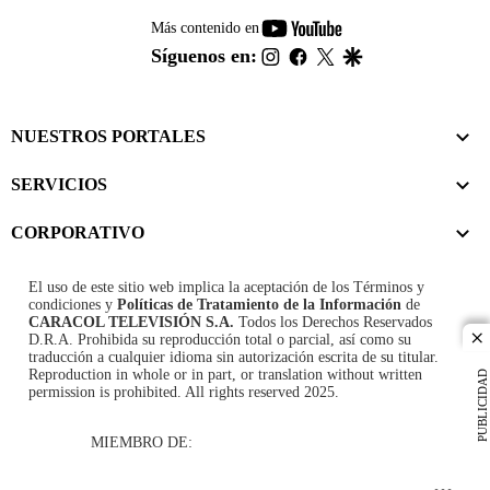
youtube-
Más contenido en
footer
instagram
facebook
twitter
google
Síguenos en:
NUESTROS PORTALES
SERVICIOS
CORPORATIVO
El uso de este sitio web implica la aceptación de los
Términos y
condiciones
y
Políticas de Tratamiento de la Información
de
CARACOL TELEVISIÓN S.A.
Todos los Derechos Reservados
D.R.A. Prohibida su reproducción total o parcial, así como su
cl
traducción a cualquier idioma sin autorización escrita de su titular.
Reproduction in whole or in part, or translation without written
PUBLICIDAD
permission is prohibited. All rights reserved 2025.
MIEMBRO DE: