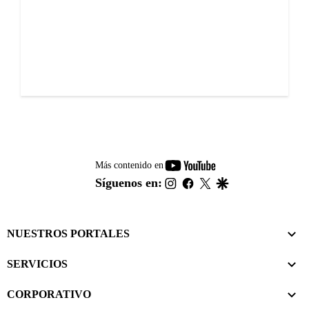
youtube-
Más contenido en
footer
instagram
facebook
twitter
google
Síguenos en:
NUESTROS PORTALES
SERVICIOS
CORPORATIVO