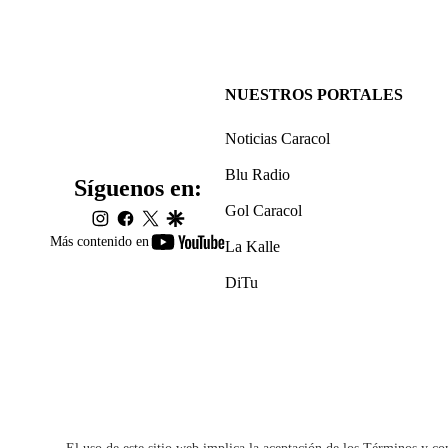
NUESTROS PORTALES
Noticias Caracol
Blu Radio
Síguenos en:
Gol Caracol
instagram
facebook
twitter
google
youtube-
Más contenido en
La Kalle
footer
DiTu