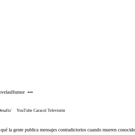
PUBLICIDAD
velas
Humor
Desafío'
YouTube Caracol Televisión
 qué la gente publica mensajes contradictorios cuando mueren conocid