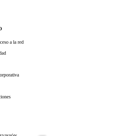
O
ceso a la red
idad
orporativa
ciones