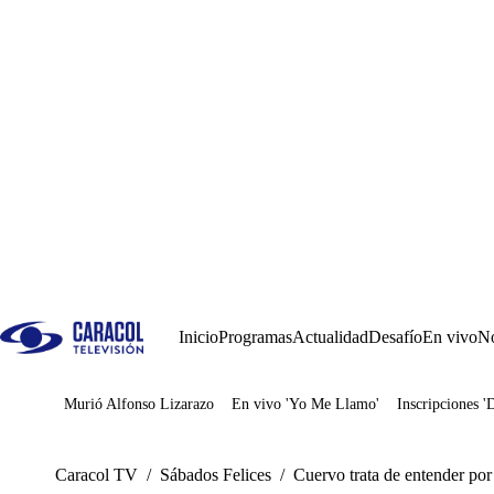
Inicio
Programas
Actualidad
Desafío
En vivo
No
Murió Alfonso Lizarazo
En vivo 'Yo Me Llamo'
Inscripciones '
Juegos
Caracol TV
/
Sábados Felices
/
Cuervo trata de entender por