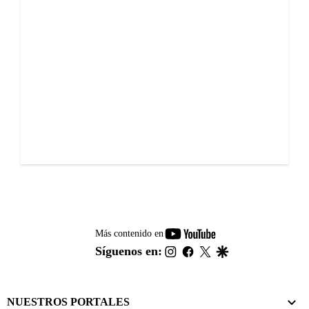
youtube-
Más contenido en
footer
instagram
facebook
twitter
google
Síguenos en:
NUESTROS PORTALES