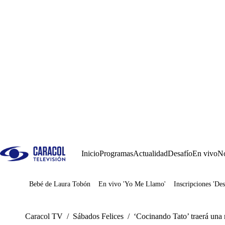
Inicio
Programas
Actualidad
Desafío
En vivo
No
Bebé de Laura Tobón
En vivo 'Yo Me Llamo'
Inscripciones 'Des
Juegos
Caracol TV
/
Sábados Felices
/
‘Cocinando Tato’ traerá una 