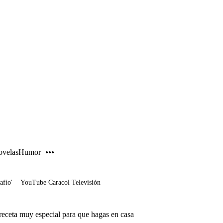
PUBLICIDAD
velas
Humor
afío'
YouTube Caracol Televisión
receta muy especial para que hagas en casa