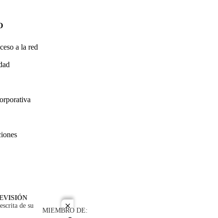
O
ceso a la red
idad
orporativa
ciones
EVISIÓN
escrita de su
close
MIEMBRO DE: