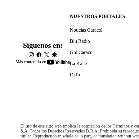
NUESTROS PORTALES
Noticias Caracol
Blu Radio
Síguenos en:
Gol Caracol
instagram
facebook
twitter
google
youtube-
Más contenido en
La Kalle
footer
DiTu
El uso de este sitio web implica la aceptación de los
Términos y co
S.A.
Todos los Derechos Reservados D.R.A. Prohibida su reproducció
titular. Reproduction in whole or in part, or translation without wri