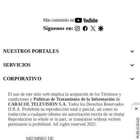
youtube-
Más contenido en
footer
instagram
facebook
twitter
google
Síguenos en:
NUESTROS PORTALES
SERVICIOS
CORPORATIVO
El uso de este sitio web implica la aceptación de los
Términos y
condiciones
y
Políticas de Tratamiento de la Información
de
CARACOL TELEVISIÓN S.A.
Todos los Derechos Reservados
D.R.A. Prohibida su reproducción total o parcial, así como su
cl
traducción a cualquier idioma sin autorización escrita de su titular.
Reproduction in whole or in part, or translation without written
PUBLICIDAD
permission is prohibited. All rights reserved 2025.
MIEMBRO DE: