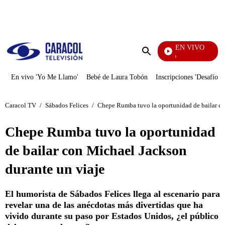
PUBLICIDAD
EN VIVO
Yo Me Llamo
Enviar
búsqueda
En vivo 'Yo Me Llamo'
Bebé de Laura Tobón
Inscripciones 'Desafío'
Caracol TV
/
Sábados Felices
/
Chepe Rumba tuvo la oportunidad de bailar co
Chepe Rumba tuvo la oportunidad
de bailar con Michael Jackson
durante un viaje
El humorista de Sábados Felices llega al escenario para
revelar una de las anécdotas más divertidas que ha
vivido durante su paso por Estados Unidos, ¿el público