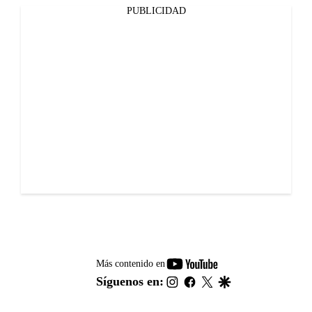
PUBLICIDAD
youtube-
Más contenido en
footer
instagram
facebook
twitter
google
Síguenos en: