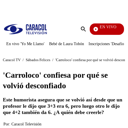
PUBLICIDAD
EN VIVO
También
Enviar
búsqueda
En vivo 'Yo Me Llamo'
Bebé de Laura Tobón
Inscripciones 'Desafío'
Caracol TV
/
Sábados Felices
/
'Carroloco' confiesa por qué se volvió desconf
'Carroloco' confiesa por qué se
volvió desconfiado
Este humorista asegura que se volvió así desde que un
profesor le dijo que 3+3 era 6, pero luego otro le dijo
que 4+2 también da 6. ¿A quién debe creerle?
Por:
Caracol Televisión