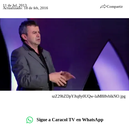
11 de Jul, 2013
Compartir
Actualizado: 18 de feb, 2016
szZ29hZDpYJtq8y0UQw-laM8l8vblkNO.jpg
Sigue a Caracol TV en WhatsApp