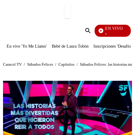
PUBLICIDAD
EN VIVO
La F
Enviar
búsqueda
En vivo 'Yo Me Llamo'
Bebé de Laura Tobón
Inscripciones 'Desafío'
Caracol TV
/
Sábados Felices
/
Capítulos
/
Sábados Felices: las historias más