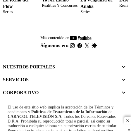
Realities Y Concursos
Realit
Flow
Analía
Series
Series
youtube-
Más contenido en
footer
instagram
facebook
twitter
google
Síguenos en:
NUESTROS PORTALES
SERVICIOS
CORPORATIVO
El uso de este sitio web implica la aceptación de los
Términos y
condiciones
y
Políticas de Tratamiento de la Información
de
CARACOL TELEVISIÓN S.A.
Todos los Derechos Reservados
D.R.A. Prohibida su reproducción total o parcial, así como su
cl
traducción a cualquier idioma sin autorización escrita de su titular.
Reproduction in whole or in part, or translation without written