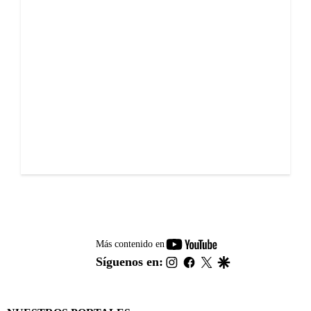
youtube-
Más contenido en
footer
instagram
facebook
twitter
google
Síguenos en: