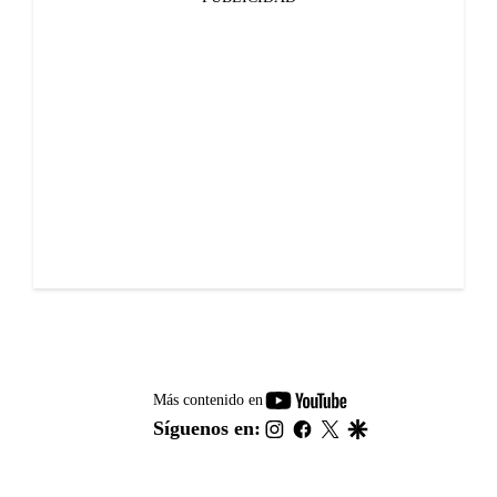
youtube-
Más contenido en
footer
instagram
facebook
twitter
google
Síguenos en: