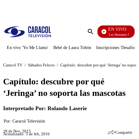
PUBLICIDAD
EN VIVO
Cuentos De Los Hermanos Grimm
Enviar
búsqueda
En vivo 'Yo Me Llamo'
Bebé de Laura Tobón
Inscripciones 'Desafío'
Caracol TV
/
Sábados Felices
/
Capítulo: descubre por qué ‘Jeringa’ no soport
Capítulo: descubre por qué
‘Jeringa’ no soporta las mascotas
Interpretado Por: Rolando Laserie
Por:
Caracol Televisión
28 de Nov, 2015
Compartir
Actualizado: 5 de feb, 2016