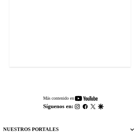
youtube-
Más contenido en
footer
instagram
facebook
twitter
google
Síguenos en:
NUESTROS PORTALES