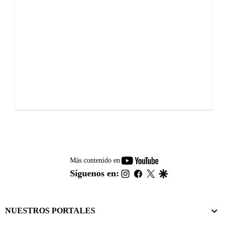
youtube-
Más contenido en
footer
instagram
facebook
twitter
google
Síguenos en:
NUESTROS PORTALES