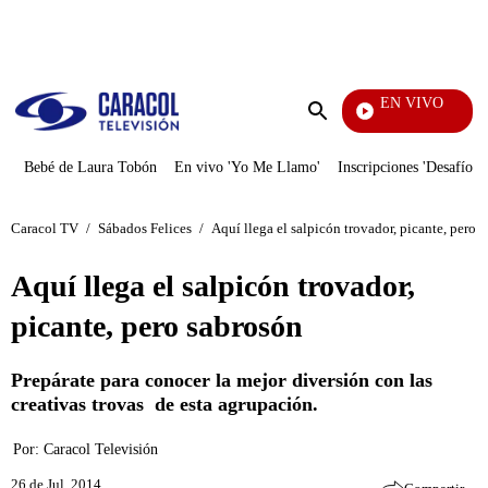
PUBLICIDAD
EN VIVO
Noti
Enviar
búsqueda
Bebé de Laura Tobón
En vivo 'Yo Me Llamo'
Inscripciones 'Desafío'
Caracol TV
/
Sábados Felices
/
Aquí llega el salpicón trovador, picante, pero 
Aquí llega el salpicón trovador,
picante, pero sabrosón
Prepárate para conocer la mejor diversión con las
creativas trovas de esta agrupación.
Por:
Caracol Televisión
26 de Jul, 2014