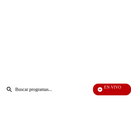
Entrada
EN VIVO
de
Yo Me Llamo
Enviar
búsqueda
búsqueda