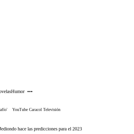
PUBLICIDAD
velas
Humor
afío'
YouTube Caracol Televisión
Jediondo hace las predicciones para el 2023