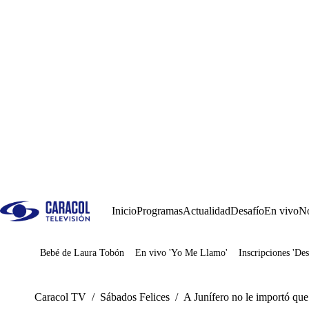
Inicio
Programas
Actualidad
Desafío
En vivo
No
Bebé de Laura Tobón
En vivo 'Yo Me Llamo'
Inscripciones 'Des
Juegos
Caracol TV
/
Sábados Felices
/
A Junífero no le importó qu