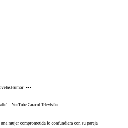
PUBLICIDAD
velas
Humor
afío'
YouTube Caracol Televisión
e una mujer comprometida lo confundiera con su pareja