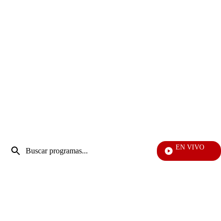
Entrada
EN VIVO
de
EFÉ
Enviar
búsqueda
búsqueda