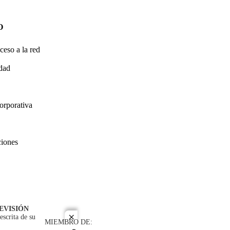
O
ceso a la red
idad
orporativa
ciones
EVISIÓN
escrita de su
close
MIEMBRO DE: