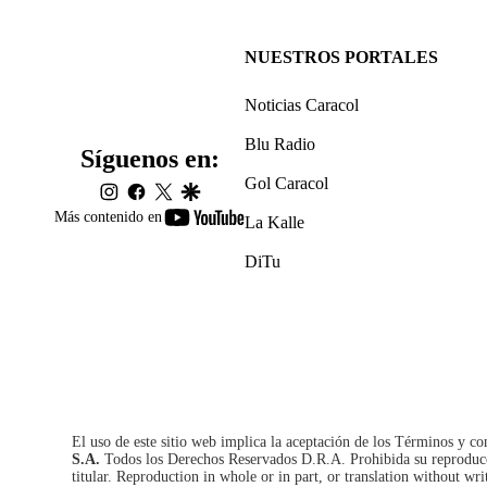
NUESTROS PORTALES
Noticias Caracol
Blu Radio
Síguenos en:
Gol Caracol
instagram
facebook
twitter
google
youtube-
Más contenido en
La Kalle
footer
DiTu
El uso de este sitio web implica la aceptación de los
Términos y co
S.A.
Todos los Derechos Reservados D.R.A. Prohibida su reproducció
titular. Reproduction in whole or in part, or translation without wri