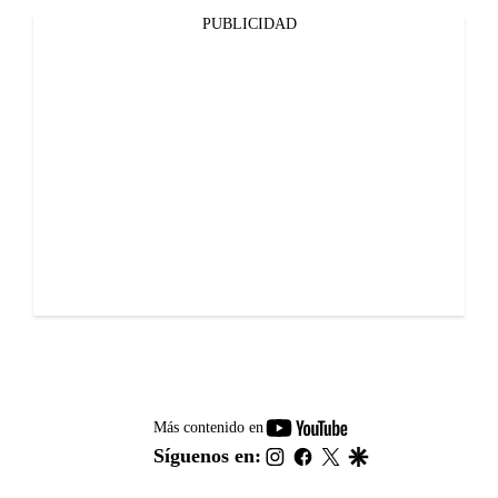
PUBLICIDAD
youtube-
Más contenido en
footer
instagram
facebook
twitter
google
Síguenos en: