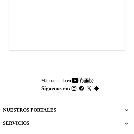
youtube-
Más contenido en
footer
instagram
facebook
twitter
google
Síguenos en:
NUESTROS PORTALES
SERVICIOS